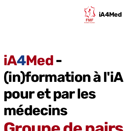
iA4Med
iA
4
Med
-
(in)formation à l'iA
pour et par les
médecins
Groupe de pairs